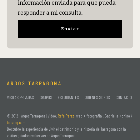
información enviada para que pueda
responder a mi consulta.
ARGOS TARRAGONA
VISITAS PRIVADAS
GRUPOS
ESTUDIANTES
QUIENES SOMOS
CONTACTO
© 2012 -
Argos Tarragona | video:
Rafa Perez
| web + fotografia : Gabriella Nonino /
bebang.com
Descubre la experiencia de vivir el patrimonio y la historia de Tarragona con la
visitas guiadas exclusivas de Argos Tarragona